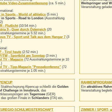
utube Video-Zusammenfassung
(ca. 5 min.)
Weitspringer und W
Veranstaltung gelade
ernational:
 in Sports - World of athletics
(5 min.)
 in Sports - Road to London
(Ausstrahlung
2)
 - Flutlicht
(10:54 min.)
tria 9 - Quer durch Österreich
(20
strahlungstermine je 5:32 min.)
vus TV - Sport und Talk aus dem Hangar 7
(3
.)
ional:
 - Tirol heute
(2:52 min.)
F/TW
- Sportbild am Sonntag
(3 min.)
ol TV - Magazin
(72 Ausstrahlungstermine je 10
.)
ol TV - Tipp-Magazin "Pressekonferenz"
(72
strahlungstermine je 1:05 min.)
PENCUP
RAHMENPROGRA
 Stabhochsprung Alpencup schließt die
Golden
Ein
attraktives Ra
f Challenge in Innsbruck
, das
Veranstaltung begleit
tklassespringen am
Tegernsee
(GER)
 das großen Finale in
Schlanders
(ITA) ein.
 EUREGIO-SCHULMEISTERSCHAFT
ZIMMER / SPORT-