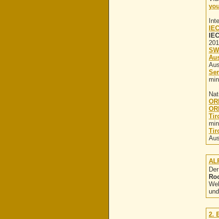
yo
Int
IEC
IEC
201
SWR
Aus
Aus
Ser
min
Nat
ORF
OR
Tir
min
Tir
Aus
AL
Der
Roo
Wel
und
2.