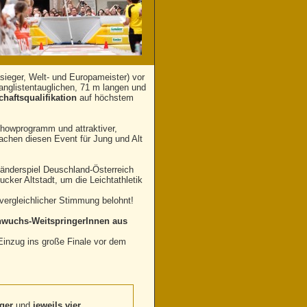
sieger, Welt- und Europameister) vor
ranglistentauglichen, 71 m langen und
haftsqualifikation
auf höchstem
Showprogramm und attraktiver,
chen diesen Event für Jung und Alt
-Länderspiel Deuschland-Österreich
cker Altstadt, um die Leichtathletik
ergleichlicher Stimmung belohnt!
wuchs-WeitspringerInnen aus
inzug ins große Finale vor dem
ger
und
jeweils vier