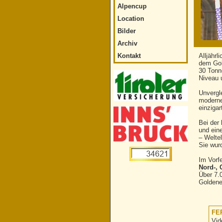
Alpencup
Location
Bilder
Archiv
Kontakt
Alljährl
dem Gol
30 Tonn
Niveau 
Unvergl
moderne
einzigar
Bei der
und ein
– Welte
Sie wur
Im Vorf
Nord-, 
Über 7.
Goldene
FE
Vid