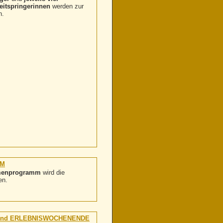
eitspringerinnen
werden zur
n.
MM
hmenprogramm
wird die
en.
 und ERLEBNISWOCHENENDE