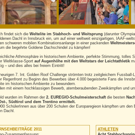
ich findet sich die
Weltelite im Stabhoch- und Weitsprung
(darunter Olympia
denen Dachl in Innsbruck ein, um auf einer weltweit einzigartigen, IAAF-welt
en schweren mobilen Kombinationsanlange in einer packenden
Weltmeistersc
um die begehrte Goldene Dachschindel zu kämpfen!
eichliche Athmosphäre in historischem Ambiente, perfekte Stimmung, tolles 
r Weltklasse-Sport
auf Augenhöhe mit den Weltstars der Leichtathletik
ma
tig – und dies alles bei freiem Eintritt!
 heurigen 7. Int. Golden Roof Challenge strömten trotz zeitgleichem Fussball
er Regenfront zu Beginn des Bewerbes über 4.000 begeisterte Fans die Innsbru
lite im historischen Ambiente zu bewundern.
den mit einem hochklassigen Bewerb, atemberaubenden Zweikämpfen und unv
eld wurden im Rahmen der
2. EUREGIO-Schulmeisterschaft
die besten
Nach
Ost-, Südtirol und dem Trentino ermittelt.
000 SchülerInnen aus über 200 Schulen der Europaregieon kämpften um den E
n Dachl.
RNSEHBEITRÄGE 2011
ATHLETEN
eo-Zusammenfassung:
Acht Stabhochsprin