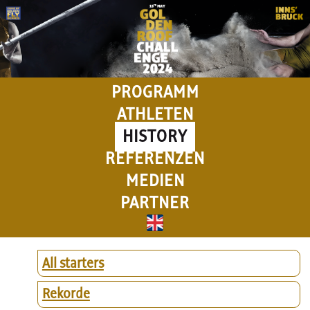
PROGRAMM
ATHLETEN
HISTORY
REFERENZEN
MEDIEN
PARTNER
All starters
Rekorde