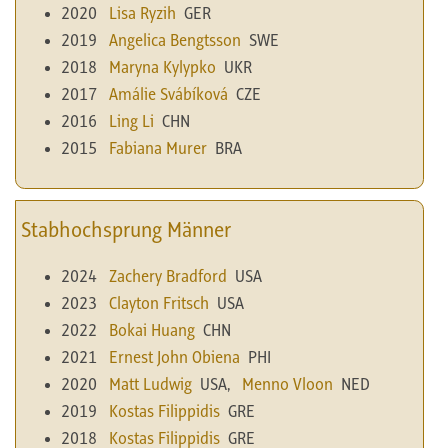
2020
Lisa Ryzih
GER
2019
Angelica Bengtsson
SWE
2018
Maryna Kylypko
UKR
2017
Amálie Svábíková
CZE
2016
Ling Li
CHN
2015
Fabiana Murer
BRA
Stabhochsprung Männer
2024
Zachery Bradford
USA
2023
Clayton Fritsch
USA
2022
Bokai Huang
CHN
2021
Ernest John Obiena
PHI
2020
Matt Ludwig
USA,
Menno Vloon
NED
2019
Kostas Filippidis
GRE
2018
Kostas Filippidis
GRE